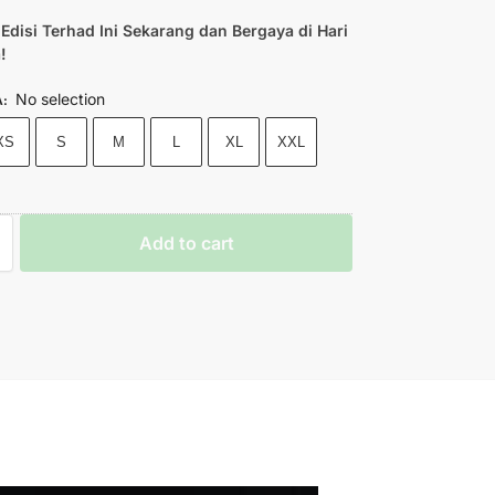
Edisi Terhad Ini Sekarang dan Bergaya di Hari
!
No selection
A
:
XS
S
M
L
XL
XXL
Add to cart