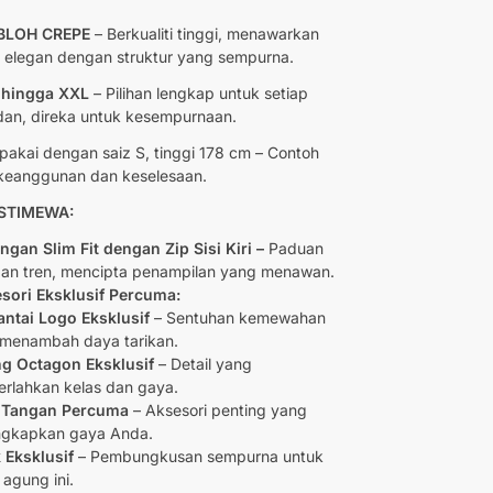
BLOH CREPE
– Berkualiti tinggi, menawarkan
 elegan dengan struktur yang sempurna.
 hingga XXL
– Pilihan lengkap untuk setiap
an, direka untuk kesempurnaan.
pakai dengan saiz S, tinggi 178 cm – Contoh
 keanggunan dan keselesaan.
 ISTIMEWA:
gan Slim Fit dengan Zip Sisi Kiri –
Paduan
 dan tren, mencipta penampilan yang menawan.
sori Eksklusif Percuma:
antai Logo Eksklusif
– Sentuhan kemewahan
menambah daya tarikan.
g Octagon Eksklusif
– Detail yang
rlahkan kelas dan gaya.
 Tangan Percuma
– Aksesori penting yang
ngkapkan gaya Anda.
 Eksklusif
– Pembungkusan sempurna untuk
 agung ini.