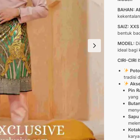
BAHAN: A
kekentalan
SAIZ: XXS
bentuk bad
MODEL:
Di
ideal bagi
CIRI-CIRI
Poton
tradisi
Akse
Pin R
yang 
Butan
menye
Sapu
mele
Kotak
karya