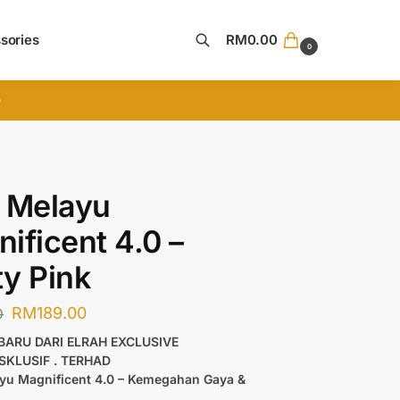
sories
RM
0.00
0
Search
D
 Melayu
ificent 4.0 –
y Pink
RM
189.00
0
RBARU DARI ELRAH EXCLUSIVE
KSKLUSIF . TERHAD
yu Magnificent 4.0 – Kemegahan Gaya &