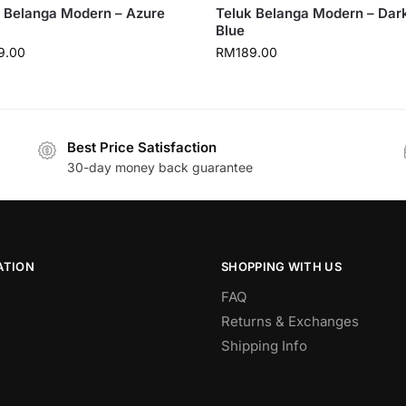
 Belanga Modern – Azure
Teluk Belanga Modern – Dar
Blue
9.00
RM
189.00
Best Price Satisfaction
30-day money back guarantee
ATION
SHOPPING WITH US
FAQ
Returns & Exchanges
Shipping Info