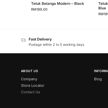
Teluk Belanga Modern – Black
Teluk
Blue
RM
189.00
RM
18
Fast Delivery
Postage within 2 to 5 working days
ABOUT US
INFORM
Company
Blog
Store Locator
Contact Us