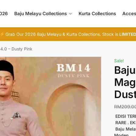
2026
Baju Melayu Collections
Kurta Collections
Acces
Grab Our 2026 Baju Melayu & Kurta Collections. Stock is
LIMITE
4.0 – Dusty Pink
Sale!
Baju
Magn
Dust
RM
209.0
EDISI TE
RARE . E
Baju Mela
Moden