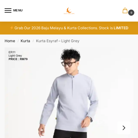
MENU
0
Grab Our 2026 Baju Melayu & Kurta Collections. Stock is
LIMITED
Home
Kurta
Kurta Esyraf – Light Grey
/
/