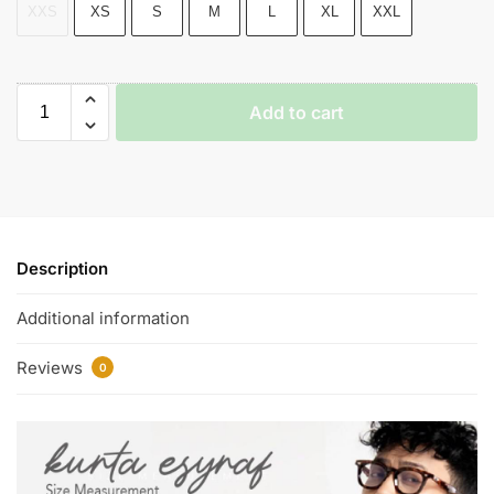
XXS
XS
S
M
L
XL
XXL
Add to cart
Description
Additional information
Reviews
0