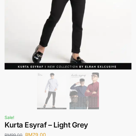
Sale!
Kurta Esyraf – Light Grey
RM
79.00
RM
99.00