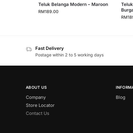
Teluk Belanga Modern – Maroon
Teluk
Burg
RM
189.00
RM
18
Fast Delivery
Postage within 2 to 5 working days
ABOUT US
INFORM
Company
Blog
Store Locator
Contact Us