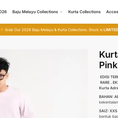
2026
Baju Melayu Collections
Kurta Collections
Acces
Grab Our 2026 Baju Melayu & Kurta Collections. Stock is
LIMITE
Kurt
Pink
EDISI TE
RARE . E
Kurta Adr
BAHAN: A
kekentalan
SAIZ: XXS
bentuk bad