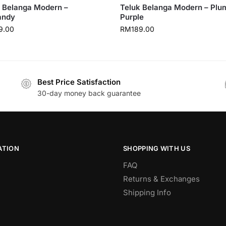
 Belanga Modern –
Teluk Belanga Modern – Plu
andy
Purple
9.00
RM
189.00
Best Price Satisfaction
30-day money back guarantee
ATION
SHOPPING WITH US
FAQ
Returns & Exchanges
Shipping Info