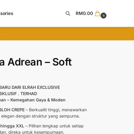
sories
RM
0.00
0
Search
D
a Adrean – Soft
RBARU DARI ELRAH EXCLUSIVE
KSKLUSIF . TERHAD
ean – Kemegahan Gaya & Moden
BLOH CREPE
– Berkualiti tinggi, menawarkan
 elegan dengan struktur yang sempurna.
 hingga XXL
– Pilihan lengkap untuk setiap
an, direka untuk kesempurnaan.