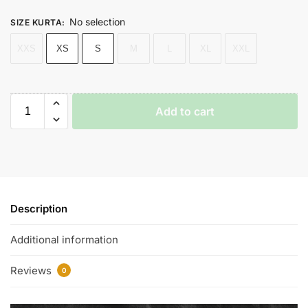
No selection
SIZE KURTA
:
XXS
XS
S
M
L
XL
XXL
Add to cart
Description
Additional information
Reviews
0