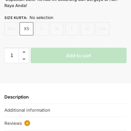
Raya Anda!
No selection
SIZE KURTA
:
XXS
XS
S
M
L
XL
XXL
Add to cart
Description
Additional information
Reviews
0