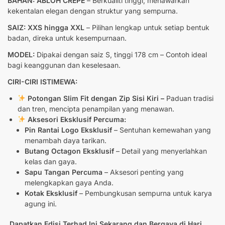
BAHAN: ABLOH CREPE
– Berkualiti tinggi, menawarkan
kekentalan elegan dengan struktur yang sempurna.
SAIZ: XXS hingga XXL
– Pilihan lengkap untuk setiap bentuk
badan, direka untuk kesempurnaan.
MODEL:
Dipakai dengan saiz S, tinggi 178 cm – Contoh ideal
bagi keanggunan dan keselesaan.
CIRI-CIRI ISTIMEWA:
Potongan Slim Fit dengan Zip Sisi Kiri –
Paduan tradisi
dan tren, mencipta penampilan yang menawan.
Aksesori Eksklusif Percuma:
Pin Rantai Logo Eksklusif
– Sentuhan kemewahan yang
menambah daya tarikan.
Butang Octagon Eksklusif
– Detail yang menyerlahkan
kelas dan gaya.
Sapu Tangan Percuma
– Aksesori penting yang
melengkapkan gaya Anda.
Kotak Eksklusif
– Pembungkusan sempurna untuk karya
agung ini.
Dapatkan Edisi Terhad Ini Sekarang dan Bergaya di Hari