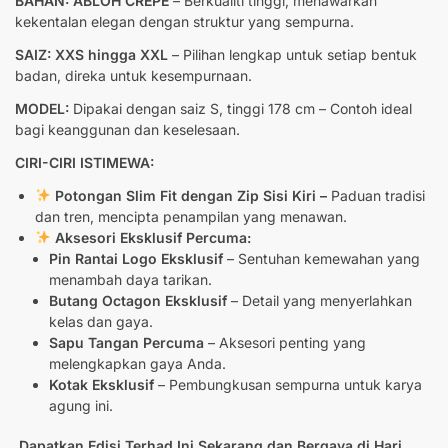
BAHAN: ABLOH CREPE
– Berkualiti tinggi, menawarkan
kekentalan elegan dengan struktur yang sempurna.
SAIZ: XXS hingga XXL
– Pilihan lengkap untuk setiap bentuk
badan, direka untuk kesempurnaan.
MODEL:
Dipakai dengan saiz S, tinggi 178 cm – Contoh ideal
bagi keanggunan dan keselesaan.
CIRI-CIRI ISTIMEWA:
Potongan Slim Fit dengan Zip Sisi Kiri –
Paduan tradisi
dan tren, mencipta penampilan yang menawan.
Aksesori Eksklusif Percuma:
Pin Rantai Logo Eksklusif
– Sentuhan kemewahan yang
menambah daya tarikan.
Butang Octagon Eksklusif
– Detail yang menyerlahkan
kelas dan gaya.
Sapu Tangan Percuma
– Aksesori penting yang
melengkapkan gaya Anda.
Kotak Eksklusif
– Pembungkusan sempurna untuk karya
agung ini.
Dapatkan Edisi Terhad Ini Sekarang dan Bergaya di Hari