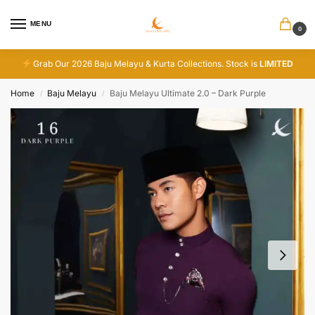
MENU
0
Grab Our 2026 Baju Melayu & Kurta Collections. Stock is
LIMITED
Home
Baju Melayu
Baju Melayu Ultimate 2.0 – Dark Purple
/
/