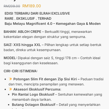
RM
189.00
RM
209.00
EDISI TERBARU DARI ELRAH EXCLUSIVE
RARE . EKSKLUSIF . TERHAD
Baju Melayu Magnificent 4.0 – Kemegahan Gaya & Moden
BAHAN: ABLOH CREPE
– Berkualiti tinggi, menawarkan
kekentalan elegan dengan struktur yang sempurna.
SAIZ: XXS hingga XXL
– Pilihan lengkap untuk setiap bentuk
badan, direka untuk kesempurnaan.
MODEL:
Dipakai dengan saiz S, tinggi 178 cm – Contoh ideal
bagi keanggunan dan keselesaan.
CIRI-CIRI ISTIMEWA:
Potongan Slim Fit dengan Zip Sisi Kiri –
Paduan tradisi
dan tren, mencipta penampilan yang menawan.
Aksesori Eksklusif Percuma:
Pin Rantai Logo Eksklusif
– Sentuhan kemewahan yang
menambah daya tarikan.
Butang Octagon Eksklusif
– Detail yang menyerlahkan