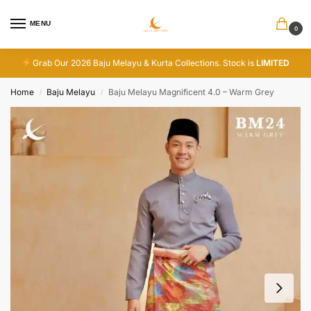
MENU
0
Grab Our 2026 Baju Melayu & Kurta Collections. Stock is
LIMITED
Home
Baju Melayu
Baju Melayu Magnificent 4.0 – Warm Grey
/
/