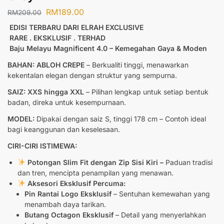
RM
189.00
RM
209.00
EDISI TERBARU DARI ELRAH EXCLUSIVE
RARE . EKSKLUSIF . TERHAD
Baju Melayu Magnificent 4.0 – Kemegahan Gaya & Moden
BAHAN: ABLOH CREPE
– Berkualiti tinggi, menawarkan
kekentalan elegan dengan struktur yang sempurna.
SAIZ: XXS hingga XXL
– Pilihan lengkap untuk setiap bentuk
badan, direka untuk kesempurnaan.
MODEL:
Dipakai dengan saiz S, tinggi 178 cm – Contoh ideal
bagi keanggunan dan keselesaan.
CIRI-CIRI ISTIMEWA:
Potongan Slim Fit dengan Zip Sisi Kiri –
Paduan tradisi
dan tren, mencipta penampilan yang menawan.
Aksesori Eksklusif Percuma:
Pin Rantai Logo Eksklusif
– Sentuhan kemewahan yang
menambah daya tarikan.
Butang Octagon Eksklusif
– Detail yang menyerlahkan