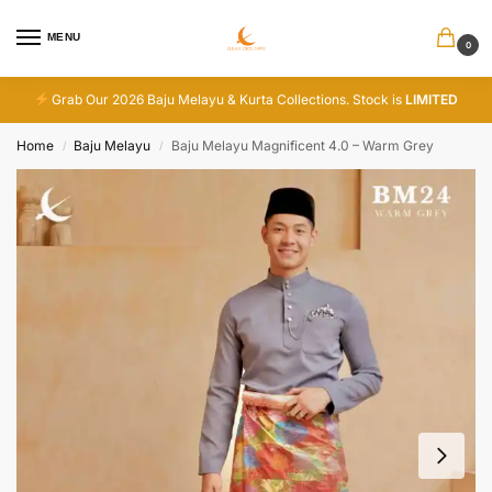
MENU
0
Grab Our 2026 Baju Melayu & Kurta Collections. Stock is
LIMITED
Home
Baju Melayu
Baju Melayu Magnificent 4.0 – Warm Grey
/
/