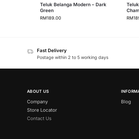
Teluk Belanga Modern – Dark
Teluk
Green
Cham
RM
189.00
RM
18
Fast Delivery
Postage within 2 to 5 working days
ABOUT US
INFORM
Company
Blog
Store Locator
Contact Us