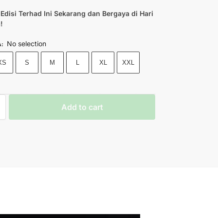
Edisi Terhad Ini Sekarang dan Bergaya di Hari
!
No selection
A
:
XS
S
M
L
XL
XXL
Add to cart