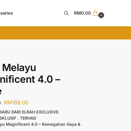
sories
RM
0.00
0
Search
D
 Melayu
ificent 4.0 –
e
RM
189.00
0
RBARU DARI ELRAH EXCLUSIVE
KSKLUSIF . TERHAD
yu Magnificent 4.0 – Kemegahan Gaya &