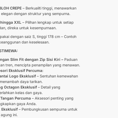
BLOH CREPE
– Berkualiti tinggi, menawarkan
 elegan dengan struktur yang sempurna.
 hingga XXL
– Pilihan lengkap untuk setiap
an, direka untuk kesempurnaan.
pakai dengan saiz S, tinggi 178 cm – Contoh
 keanggunan dan keselesaan.
 ISTIMEWA:
gan Slim Fit dengan Zip Sisi Kiri –
Paduan
 dan tren, mencipta penampilan yang menawan.
sori Eksklusif Percuma:
antai Logo Eksklusif
– Sentuhan kemewahan
menambah daya tarikan.
g Octagon Eksklusif
– Detail yang
rlahkan kelas dan gaya.
 Tangan Percuma
– Aksesori penting yang
ngkapkan gaya Anda.
 Eksklusif
– Pembungkusan sempurna untuk
 agung ini.