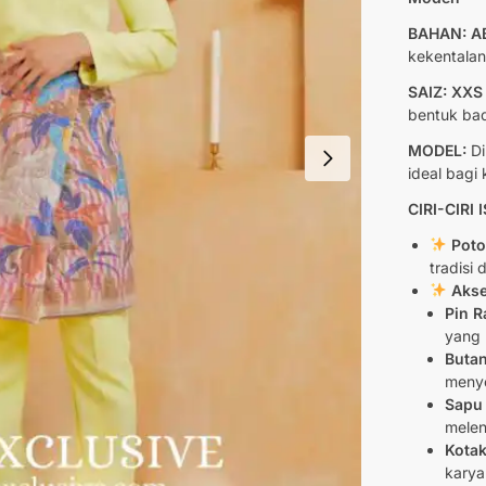
BAHAN: A
kekentalan
SAIZ: XXS
bentuk bad
MODEL:
Di
ideal bagi
CIRI-CIRI
Poton
tradisi
Akse
Pin R
yang 
Butan
menye
Sapu
mele
Kotak
karya