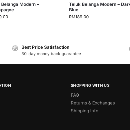
 Belanga Modern –
Teluk Belanga Modern – Dar
pagne
Blue
9.00
RM
189.00
Best Price Satisfaction
30-day money back guarantee
ATION
SHOPPING WITH US
FAQ
Returns & Exchanges
Shipping Info