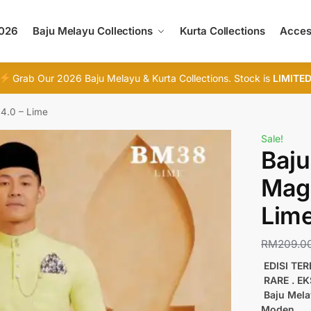
2026
Baju Melayu Collections
Kurta Collections
Acces
Grab Our 2026 Baju Melayu & Kurta Collections. Stock is
LIMITE
 4.0 – Lime
Sale!
Baju
Magn
Lim
RM
209.0
EDISI TE
RARE . E
Baju Mela
Moden